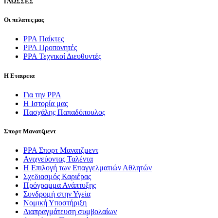
ΓΛΩΣΣEΣ
Οι πελατες μας
PPA Παίκτες
PPA Προπονητές
ΡΡΑ Τεχνικοί Διευθυντές
Η Εταιρεια
Για την PPA
Η Ιστορία μας
Πασχάλης Παπαδόπουλος
Σπορτ Μανατζμεντ
ΡΡΑ Σπορτ Μανατζμεντ
Ανιχνεύοντας Ταλέντα
Η Επιλογή των Επαγγελματιών Αθλητών
Σχεδιασμός Καριέρας
Πρόγραμμα Ανάπτυξης
Συνδρομή στην Υγεία
Νομική Υποστήριξη
Διαπραγμάτευση συμβολαίων