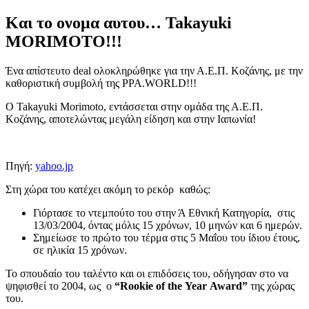
Και το oνομα αυτου… Takayuki
MORIMOTO!!!
Ένα απίστευτο deal ολοκληρώθηκε για την Α.Ε.Π. Κοζάνης, με την
καθοριστική συμβολή της PPA.WORLD!!!
Ο Takayuki Morimoto, εντάσσεται στην ομάδα της Α.Ε.Π.
Κοζάνης, αποτελώντας μεγάλη είδηση και στην Ιαπωνία!
Πηγή:
yahoo.jp
Στη χώρα του κατέχει ακόμη το ρεκόρ καθώς:
Γιόρτασε το ντεμπούτο του στην Ά Εθνική Κατηγορία, στις
13/03/2004, όντας μόλις 15 χρόνων, 10 μηνών και 6 ημερών.
Σημείωσε το πρώτο του τέρμα στις 5 Μαΐου του ίδιου έτους,
σε ηλικία 15 χρόνων.
Το σπουδαίο του ταλέντο και οι επιδόσεις του, οδήγησαν στο να
ψηφισθεί το 2004, ως ο
“
Rookie
of
the
Year
Award
”
της χώρας
του.