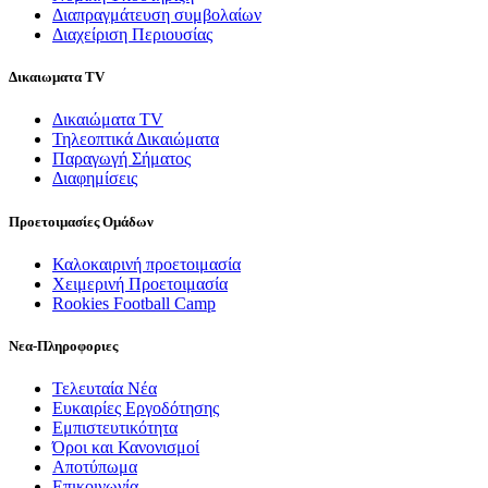
Διαπραγμάτευση συμβολαίων
Διαχείριση Περιουσίας
Δικαιωματα TV
Δικαιώματα TV
Τηλεοπτικά Δικαιώματα
Παραγωγή Σήματος
Διαφημίσεις
Προετοιμασίες Ομάδων
Καλοκαιρινή προετοιμασία
Χειμερινή Προετοιμασία
Rookies Football Camp
Νεα-Πληροφοριες
Τελευταία Νέα
Ευκαιρίες Εργοδότησης
Εμπιστευτικότητα
Όροι και Κανονισμοί
Αποτύπωμα
Επικοινωνία