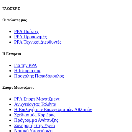
ΓΛΩΣΣEΣ
Οι πελατες μας
PPA Παίκτες
PPA Προπονητές
ΡΡΑ Τεχνικοί Διευθυντές
Η Εταιρεια
Για την PPA
Η Ιστορία μας
Πασχάλης Παπαδόπουλος
Σπορτ Μανατζμεντ
ΡΡΑ Σπορτ Μανατζμεντ
Ανιχνεύοντας Ταλέντα
Η Επιλογή των Επαγγελματιών Αθλητών
Σχεδιασμός Καριέρας
Πρόγραμμα Ανάπτυξης
Συνδρομή στην Υγεία
Νομική Υποστήριξη