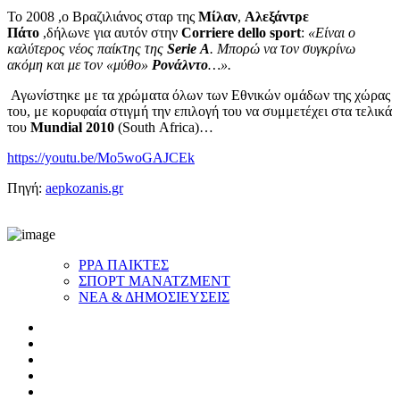
Το 2008 ,ο Βραζιλιάνος σταρ της
Μίλαν
,
Αλεξάντρε
Πάτο
,δήλωνε για αυτόν στην
Corriere
dello
sport
:
«Είναι ο
καλύτερος νέος παίκτης της
Serie
A
. Μπορώ να τον συγκρίνω
ακόμη και με τον «μύθο»
Ρονάλντο
…».
Αγωνίστηκε με τα χρώματα όλων των Εθνικών ομάδων της χώρας
του, με κορυφαία στιγμή την επιλογή του να συμμετέχει στα τελικά
του
Mundial
2010
(South Africa)…
https://youtu.be/Mo5woGAJCEk
Πηγή:
aepkozanis.gr
ΡΡΑ ΠΑΙΚΤΕΣ
ΣΠΟΡΤ ΜΑΝΑΤΖΜΕΝΤ
ΝΕΑ & ΔΗΜΟΣΙΕΥΣΕΙΣ