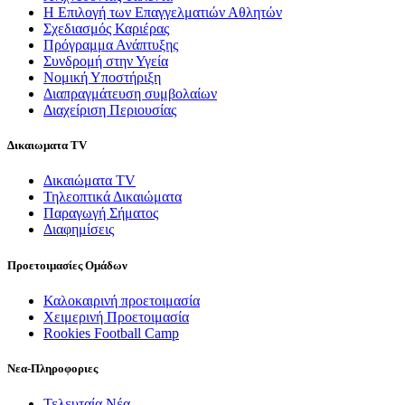
Η Επιλογή των Επαγγελματιών Αθλητών
Σχεδιασμός Καριέρας
Πρόγραμμα Ανάπτυξης
Συνδρομή στην Υγεία
Νομική Υποστήριξη
Διαπραγμάτευση συμβολαίων
Διαχείριση Περιουσίας
Δικαιωματα TV
Δικαιώματα TV
Τηλεοπτικά Δικαιώματα
Παραγωγή Σήματος
Διαφημίσεις
Προετοιμασίες Ομάδων
Καλοκαιρινή προετοιμασία
Χειμερινή Προετοιμασία
Rookies Football Camp
Νεα-Πληροφοριες
Τελευταία Νέα