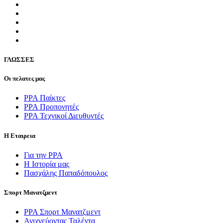
ΓΛΩΣΣEΣ
Οι πελατες μας
PPA Παίκτες
PPA Προπονητές
ΡΡΑ Τεχνικοί Διευθυντές
Η Εταιρεια
Για την PPA
Η Ιστορία μας
Πασχάλης Παπαδόπουλος
Σπορτ Μανατζμεντ
ΡΡΑ Σπορτ Μανατζμεντ
Ανιχνεύοντας Ταλέντα