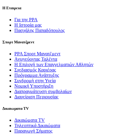
Η Εταιρεια
Για την PPA
Η Ιστορία μας
Πασχάλης Παπαδόπουλος
Σπορτ Μανατζμεντ
ΡΡΑ Σπορτ Μανατζμεντ
Ανιχνεύοντας Ταλέντα
Η Επιλογή των Επαγγελματιών Αθλητών
Σχεδιασμός Καριέρας
Πρόγραμμα Ανάπτυξης
Συνδρομή στην Υγεία
Νομική Υποστήριξη
Διαπραγμάτευση συμβολαίων
Διαχείριση Περιουσίας
Δικαιωματα TV
Δικαιώματα TV
Τηλεοπτικά Δικαιώματα
Παραγωγή Σήματος