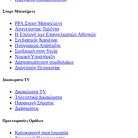
Σπορτ Μανατζμεντ
ΡΡΑ Σπορτ Μανατζμεντ
Ανιχνεύοντας Ταλέντα
Η Επιλογή των Επαγγελματιών Αθλητών
Σχεδιασμός Καριέρας
Πρόγραμμα Ανάπτυξης
Συνδρομή στην Υγεία
Νομική Υποστήριξη
Διαπραγμάτευση συμβολαίων
Διαχείριση Περιουσίας
Δικαιωματα TV
Δικαιώματα TV
Τηλεοπτικά Δικαιώματα
Παραγωγή Σήματος
Διαφημίσεις
Προετοιμασίες Ομάδων
Καλοκαιρινή προετοιμασία